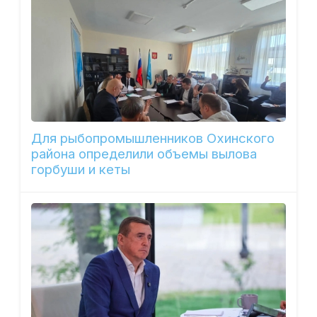
Для рыбопромышленников Охинского
района определили объемы вылова
горбуши и кеты