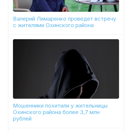
Валерий Лимаренко проведет встречу
с жителями Охинского района
Мошенники похитили у жительницы
Охинского района более 3,7 млн
рублей