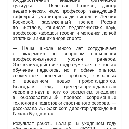
государственной академии физической
культуры — Вячеслав Тютюков, доктор
педагогических наук, профессор, заведующий
кафедрой гуманитарных дисциплин и Леонид
Корчевой, заслуженный тренер России
по биатлону, кандидат педагогических наук,
профессор кафедры теории и методики легкой
атлетики и зимних видов спорта.
— Наша школа много лет сотрудничает
с академией по вопросам повышения
профессионального уровня тренеров.
Это взаимодействие подразумевает не только
обучение педагогов, но и обмен опытом,
совместное решение проблем, связанных
с введением новых профстандартов.
Благодаря ему тренеры-преподаватели
уверенно идут в ногу со временем, внедряют
в образовательный процесс современные
технологии подготовки спортивного резерва, —
рассказала ИА Sakh.com директор учреждения
Галина Бурдинская.
Результат работы налицо. В уходящем году
обучающиеся охинской ДЮСШ стали