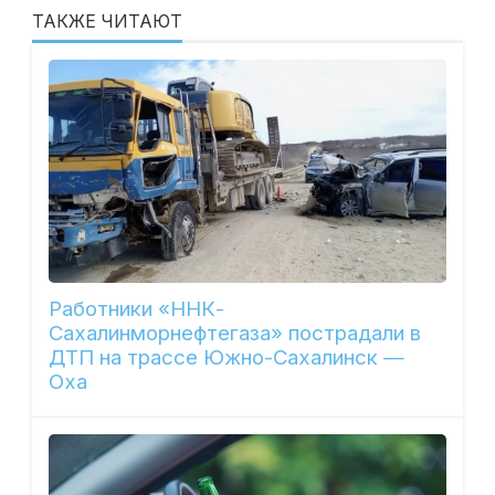
ТАКЖЕ ЧИТАЮТ
Работники «ННК-
Сахалинморнефтегаза» пострадали в
ДТП на трассе Южно-Сахалинск —
Оха