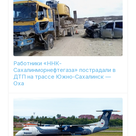
Работники «ННК-
Сахалинморнефтегаза» пострадали в
ДТП на трассе Южно-Сахалинск —
Оха