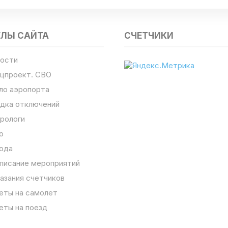
ЕЛЫ САЙТА
СЧЕТЧИКИ
ости
цпроект. СВО
ло аэропорта
дка отключений
рологи
о
ода
писание мероприятий
азания счетчиков
еты на самолет
еты на поезд