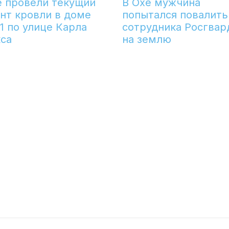
е провели текущий
В Охе мужчина
нт кровли в доме
попытался повалить
1 по улице Карла
сотрудника Росгвар
са
на землю