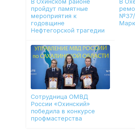
В Охинском районе
В Ох
пройдут памятные
ремо
мероприятия к
№37/
годовщине
Марк
Нефтегорской трагедии
Сотрудница ОМВД
России «Охинский»
победила в конкурсе
профмастерства