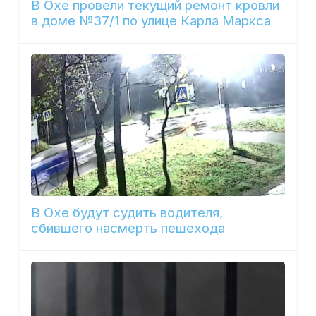
В Охе провели текущий ремонт кровли
в доме №37/1 по улице Карла Маркса
В Охе будут судить водителя,
сбившего насмерть пешехода