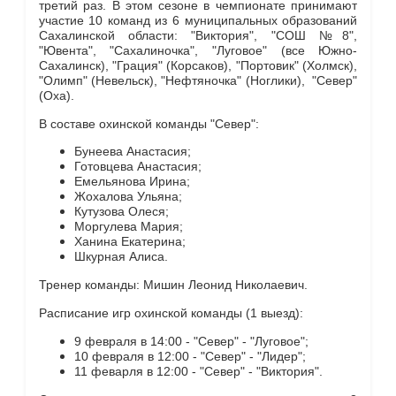
третий раз. В этом сезоне в чемпионате принимают
участие 10 команд из 6 муниципальных образований
Сахалинской области: "Виктория", "СОШ №8",
"Ювента", "Сахалиночка", "Луговое" (все Южно-
Сахалинск), "Грация" (Корсаков), "Портовик" (Холмск),
"Олимп" (Невельск), "Нефтяночка" (Ноглики), "Север"
(Оха).
В составе охинской команды "Север":
Бунеева Анастасия;
Готовцева Анастасия;
Емельянова Ирина;
Жохалова Ульяна;
Кутузова Олеся;
Моргулева Мария;
Ханина Екатерина;
Шкурная Алиса.
Тренер команды: Мишин Леонид Николаевич.
Расписание игр охинской команды (1 выезд):
9 февраля в 14:00 - "Север" - "Луговое";
10 февраля в 12:00 - "Север" - "Лидер";
11 феварля в 12:00 - "Север" - "Виктория".