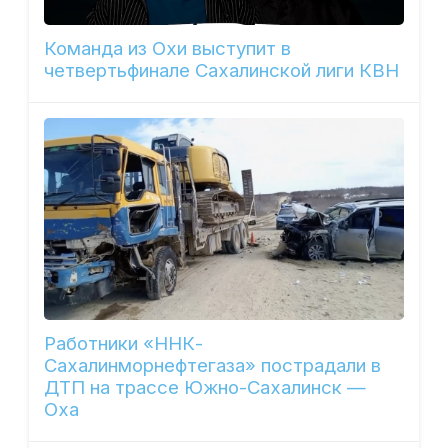
Команда из Охи выступит в
четвертьфинале Сахалинской лиги КВН
Работники «ННК-
Сахалинморнефтегаза» пострадали в
ДТП на трассе Южно-Сахалинск —
Оха