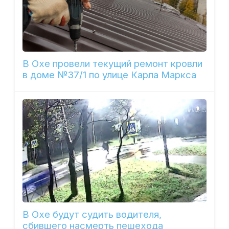
В Охе провели текущий ремонт кровли
в доме №37/1 по улице Карла Маркса
В Охе будут судить водителя,
сбившего насмерть пешехода