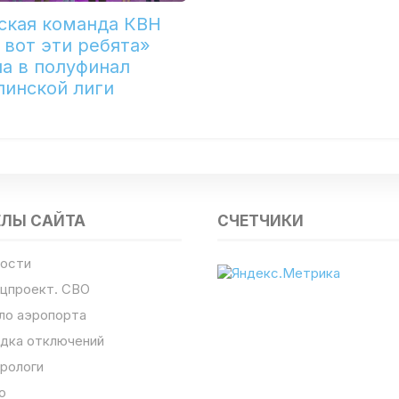
ская команда КВН
 вот эти ребята»
а в полуфинал
линской лиги
ЕЛЫ САЙТА
СЧЕТЧИКИ
ости
цпроект. СВО
ло аэропорта
дка отключений
рологи
о