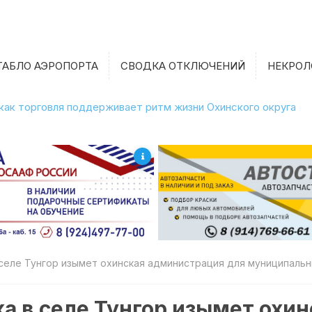
ТАБЛО АЭРОПОРТА
СВОДКА ОТКЛЮЧЕНИЙ
НЕКРОЛ
 как торговля поддерживает ритм жизни Охинского округа
 селе Тунгор изымет охинская администрация для муниципаль
а в селе Тунгор изымет охи