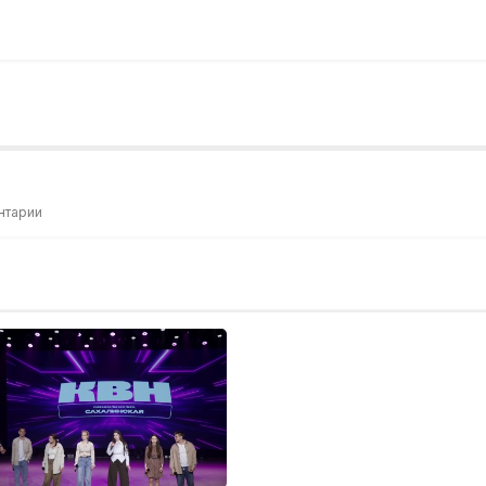
нтарии