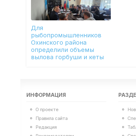
Для
рыбопромышленников
Охинского района
определили объемы
вылова горбуши и кеты
ИНФОРМАЦИЯ
РАЗД
О проекте
Нов
Правила сайта
Спе
Редакция
Таб
Рекламодателям
Сво