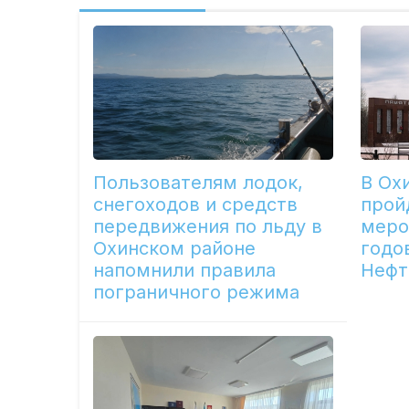
Пользователям лодок,
В Ох
снегоходов и средств
прой
передвижения по льду в
меро
Охинском районе
годо
напомнили правила
Нефт
пограничного режима