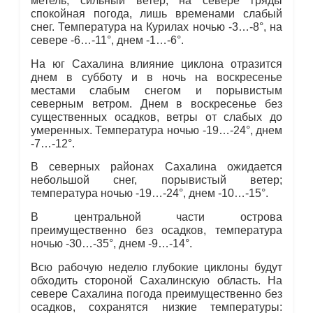
метель, сильный ветер; на севере гряды
спокойная погода, лишь временами слабый
снег. Температура на Курилах ночью -3…-8°, на
севере -6…-11°, днем -1…-6°.
На юг Сахалина влияние циклона отразится
днем в субботу и в ночь на воскресенье
местами слабым снегом и порывистым
северным ветром. Днем в воскресенье без
существенных осадков, ветры от слабых до
умеренных. Температура ночью -19…-24°, днем
-7…-12°.
В северных районах Сахалина ожидается
небольшой снег, порывистый ветер;
температура ночью -19…-24°, днем -10…-15°.
В центральной части острова
преимущественно без осадков, температура
ночью -30…-35°, днем -9…-14°.
Всю рабочую неделю глубокие циклоны будут
обходить стороной Сахалинскую область. На
севере Сахалина погода преимущественно без
осадков, сохранятся низкие температуры: