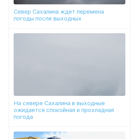
Север Сахалина ждет перемена
погоды после выходных
На севере Сахалина в выходные
ожидается спокойная и прохладная
погода