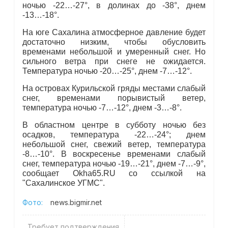
ночью -22…-27°, в долинах до -38°, днем
-13…-18°.
На юге Сахалина атмосферное давление будет
достаточно низким, чтобы обусловить
временами небольшой и умеренный снег. Но
сильного ветра при снеге не ожидается.
Температура ночью -20…-25°, днем -7…-12°.
На островах Курильской гряды местами слабый
снег, временами порывистый ветер,
температура ночью -7…-12°, днем -3…-8°.
В областном центре в субботу ночью без
осадков, температура -22…-24°; днем
небольшой снег, свежий ветер, температура
-8…-10°. В воскресенье временами слабый
снег, температура ночью -19…-21°, днем -7…-9°,
сообщает Okha65.RU со ссылкой на
"Сахалинское УГМС".
Фото:
news.bigmir.net
Требует подтверждения