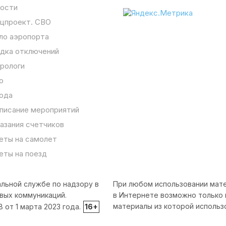
ости
цпроект. СВО
ло аэропорта
дка отключений
рологи
о
ода
писание мероприятий
азания счетчиков
еты на самолет
еты на поезд
льной службе по надзору в
При любом использовании мате
вых коммуникаций.
в Интернете возможно только 
материалы из которой использ
от 1 марта 2023 года.
16+