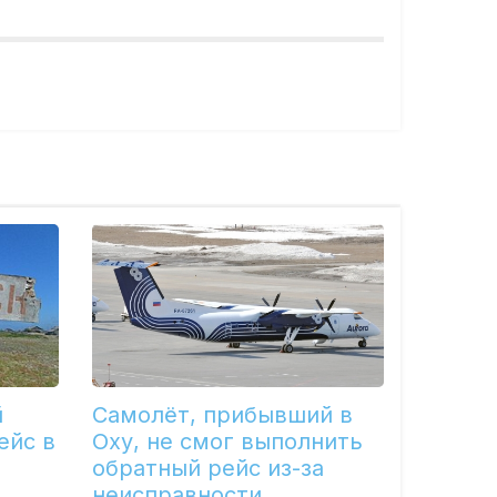
й
Самолёт, прибывший в
ейс в
Оху, не смог выполнить
обратный рейс из-за
неисправности