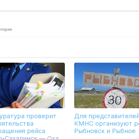
нтарии
уратура проверит
Для представителе
оятельства
КМНС организуют р
ращения рейса
Рыбновск и Рыбное
-Сахалинск — Оха