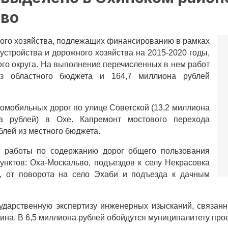
тво
ного хозяйства, подлежащих финансированию в рамках
стройства и дорожного хозяйства на 2015-2020 годы,
ого округа. На выполнение перечисленных в нем работ
из областного бюджета и 164,7 миллиона рублей
томобильных дорог по улице Советской (13,2 миллиона
а рублей) в Охе. Капремонт мостового перехода
блей из местного бюджета.
т работы по содержанию дорог общего пользования
унктов: Оха-Москальво, подъездов к селу Некрасовка
), от поворота на село Эхаби и подъезда к дачным
сударственную экспертизу инженерных изысканий, связа
ина. В 6,5 миллиона рублей обойдутся муниципалитету прое