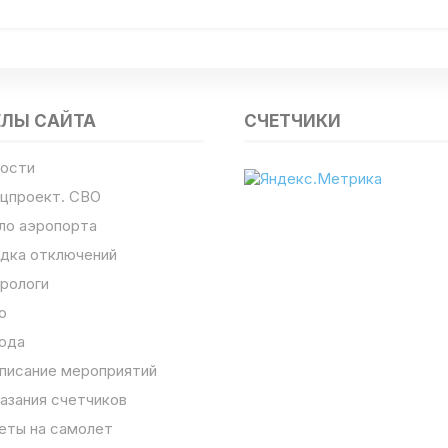
ЕЛЫ САЙТА
СЧЕТЧИКИ
ости
цпроект. СВО
ло аэропорта
дка отключений
рологи
о
ода
писание мероприятий
азания счетчиков
еты на самолет