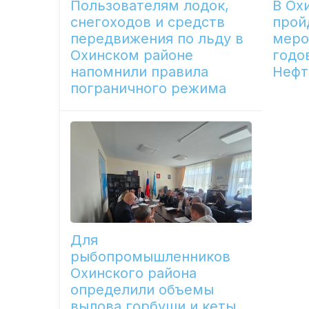
Пользователям лодок,
В Ох
снегоходов и средств
прой
передвижения по льду в
меро
Охинском районе
годо
напомнили правила
Нефт
пограничного режима
Для
рыбопромышленников
Охинского района
определили объемы
вылова горбуши и кеты