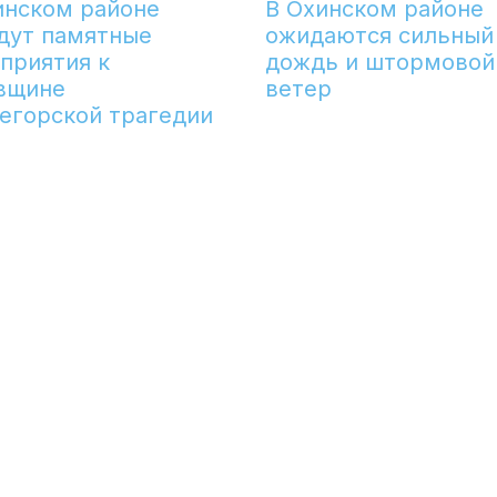
инском районе
В Охинском районе
дут памятные
ожидаются сильный
приятия к
дождь и штормовой
вщине
ветер
егорской трагедии