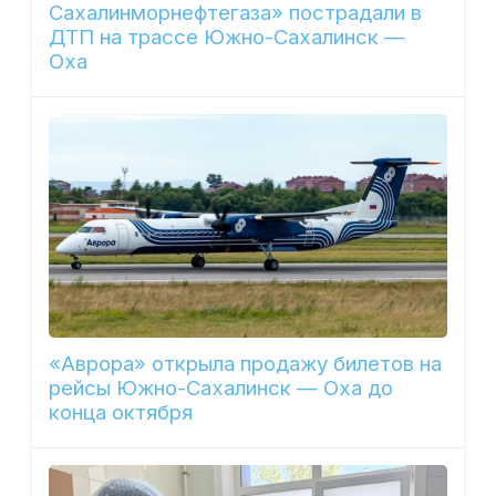
Сахалинморнефтегаза» пострадали в
ДТП на трассе Южно-Сахалинск —
Оха
«Аврора» открыла продажу билетов на
рейсы Южно-Сахалинск — Оха до
конца октября