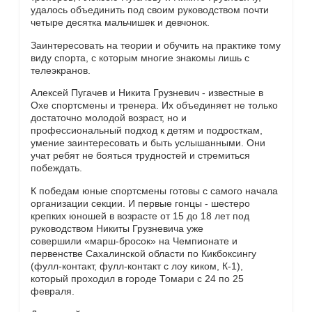
удалось объединить под своим руководством почти
четыре десятка мальчишек и девчонок.
Заинтересовать на теории и обучить на практике тому
виду спорта, с которым многие знакомы лишь с
телеэкранов.
Алексей Пугачев и Никита Грузневич - известные в
Охе спортсмены и тренера. Их объединяет не только
достаточно молодой возраст, но и
профессиональный подход к детям и подросткам,
умение заинтересовать и быть услышанными. Они
учат ребят не бояться трудностей и стремиться
побеждать.
К победам юные спортсмены готовы с самого начала
организации секции. И первые гонцы - шестеро
крепких юношей в возрасте от 15 до 18 лет под
руководством Никиты Грузневича уже
совершили «марш-бросок» на Чемпионате и
первенстве Сахалинской области по Кикбоксингу
(фулл-контакт, фулл-контакт с лоу киком, К-1),
который проходил в городе Томари с 24 по 25
февраля.