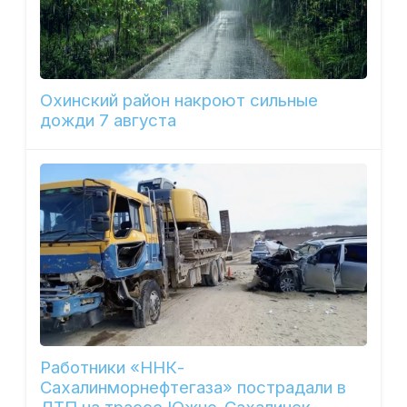
Охинский район накроют сильные
дожди 7 августа
Работники «ННК-
Сахалинморнефтегаза» пострадали в