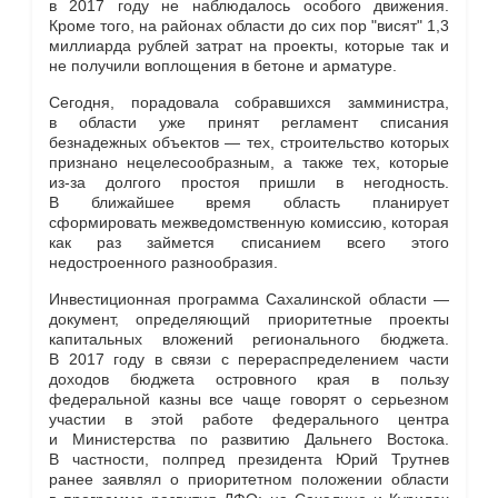
в 2017 году не наблюдалось особого движения.
Кроме того, на районах области до сих пор "висят" 1,3
миллиарда рублей затрат на проекты, которые так и
не получили воплощения в бетоне и арматуре.
Сегодня, порадовала собравшихся замминистра,
в области уже принят регламент списания
безнадежных объектов — тех, строительство которых
признано нецелесообразным, а также тех, которые
из-за долгого простоя пришли в негодность.
В ближайшее время область планирует
сформировать межведомственную комиссию, которая
как раз займется списанием всего этого
недостроенного разнообразия.
Инвестиционная программа Сахалинской области —
документ, определяющий приоритетные проекты
капитальных вложений регионального бюджета.
В 2017 году в связи с перераспределением части
доходов бюджета островного края в пользу
федеральной казны все чаще говорят о серьезном
участии в этой работе федерального центра
и Министерства по развитию Дальнего Востока.
В частности, полпред президента Юрий Трутнев
ранее заявлял о приоритетном положении области