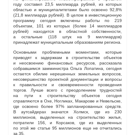
году составил 23,5 миллиарда рублей, из которых
областью и муниципалитетами было освоено 92,8%
(21,8 миллиарда рублей). В целом в инвестиционную
программу сегодня включены работы по 219
объектам, 101 из которых (более 14 миллиардов
рублей) находится в областной собственности,
а остальные (118 штук на 9 миллиардов)
принадлежат муниципальным образованиям региона.
Основными проблемными моментами, которые
приводят к задержкам в строительстве объектов
и неосвоению финансовых ресурсов, рассказала
собравшимся замминистра Ольга Лопатина, сегодня
остается обилие нерешенных земельных вопросов,
несовершенство проектной документации и вопросы
к правильности и своевременности проведения
торгов. Лучше всего с преодолением трудностей
на пути к строительству объектов сегодня
справляются в Охе, Ногликах, Макарове и Невельске,
где освоено более 97% запланированных средств.
В аутсайдерах значатся Холмск, где из 230
миллионов, выделенных на строительство жилья,
потратили 156, и Корсаков, где из выделенных
по этой же статье 95 миллионов еще не отчитались
за 35.