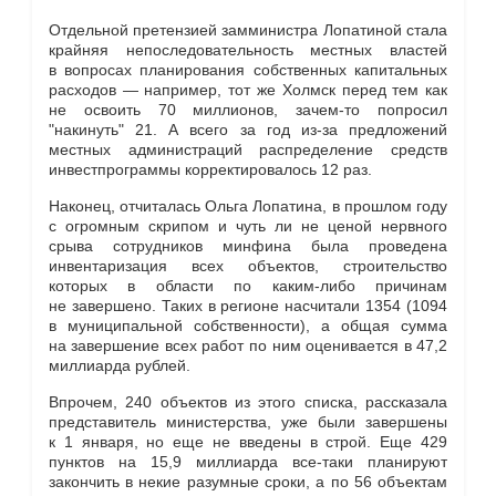
Отдельной претензией замминистра Лопатиной стала
крайняя непоследовательность местных властей
в вопросах планирования собственных капитальных
расходов — например, тот же Холмск перед тем как
не освоить 70 миллионов, зачем-то попросил
"накинуть" 21. А всего за год из-за предложений
местных администраций распределение средств
инвестпрограммы корректировалось 12 раз.
Наконец, отчиталась Ольга Лопатина, в прошлом году
с огромным скрипом и чуть ли не ценой нервного
срыва сотрудников минфина была проведена
инвентаризация всех объектов, строительство
которых в области по каким-либо причинам
не завершено. Таких в регионе насчитали 1354 (1094
в муниципальной собственности), а общая сумма
на завершение всех работ по ним оценивается в 47,2
миллиарда рублей.
Впрочем, 240 объектов из этого списка, рассказала
представитель министерства, уже были завершены
к 1 января, но еще не введены в строй. Еще 429
пунктов на 15,9 миллиарда все-таки планируют
закончить в некие разумные сроки, а по 56 объектам