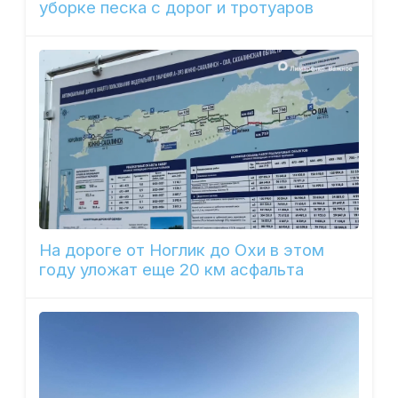
уборке песка с дорог и тротуаров
На дороге от Ноглик до Охи в этом
году уложат еще 20 км асфальта