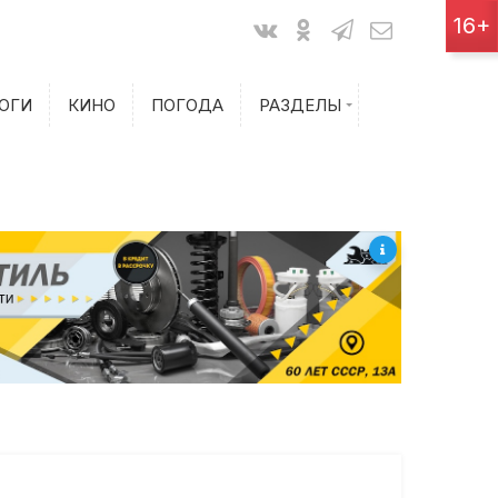
Показания счетчиков
16+
Билеты на самолет
ОГИ
КИНО
ПОГОДА
РАЗДЕЛЫ
Билеты на поезд