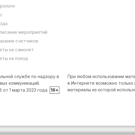
рологи
о
ода
писание мероприятий
азания счетчиков
еты на самолет
еты на поезд
льной службе по надзору в
При любом использовании мате
вых коммуникаций.
в Интернете возможно только 
материалы из которой использ
от 1 марта 2023 года.
16+