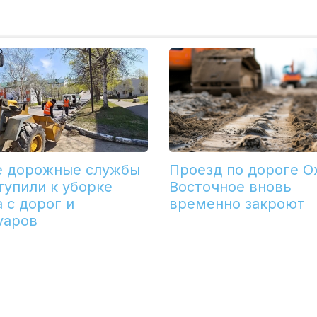
е дорожные службы
Проезд по дороге О
тупили к уборке
Восточное вновь
 с дорог и
временно закроют
уаров