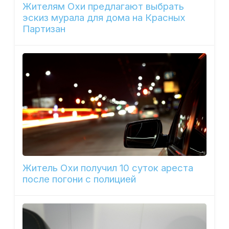
Жителям Охи предлагают выбрать
эскиз мурала для дома на Красных
Партизан
Житель Охи получил 10 суток ареста
после погони с полицией