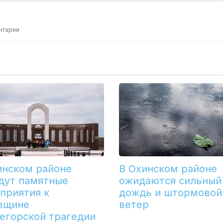
нтарии
инском районе
В Охинском районе
дут памятные
ожидаются сильный
приятия к
дождь и штормовой
вщине
ветер
егорской трагедии