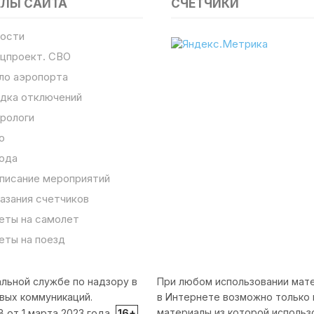
ЕЛЫ САЙТА
СЧЕТЧИКИ
ости
цпроект. СВО
ло аэропорта
дка отключений
рологи
о
ода
писание мероприятий
азания счетчиков
еты на самолет
еты на поезд
льной службе по надзору в
При любом использовании мате
вых коммуникаций.
в Интернете возможно только 
материалы из которой использ
от 1 марта 2023 года.
16+