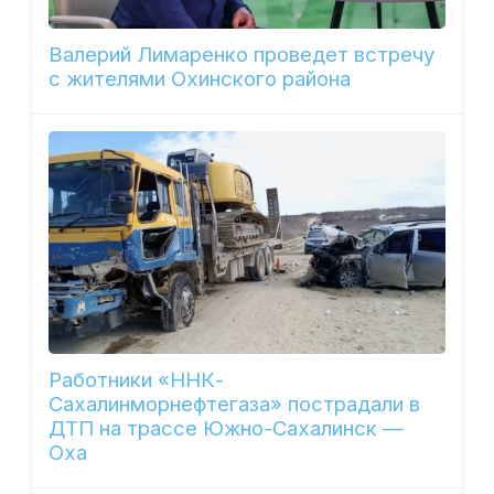
Валерий Лимаренко проведет встречу
с жителями Охинского района
Работники «ННК-
Сахалинморнефтегаза» пострадали в
ДТП на трассе Южно-Сахалинск —
Оха