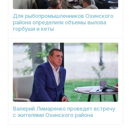
Для рыбопромышленников Охинского
района определили объемы вылова
горбуши и кеты
Валерий Лимаренко проведет встречу
с жителями Охинского района