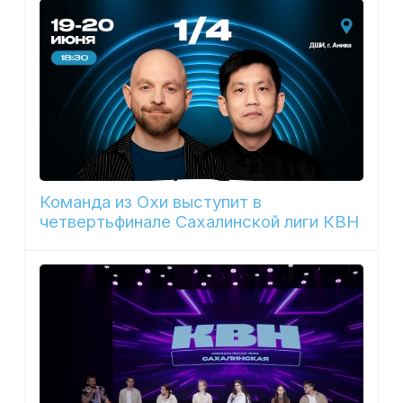
Команда из Охи выступит в
четвертьфинале Сахалинской лиги КВН