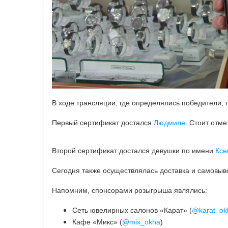
В ходе трансляции, где определялись победители,
Первый сертификат достался
Людмиле
. Стоит отм
Второй сертификат достался девушки по имени
Ксе
Сегодня также осуществлялась доставка и самовыв
Напомним, спонсорами розыгрыша являлись:
Сеть ювелирных салонов «Карат» (
@karat_ok
Кафе «Микс» (
@mix_okha
)