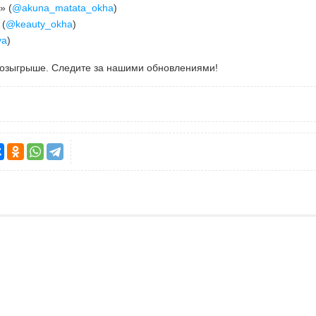
» (
@akuna_matata_okha
)
 (
@keauty_okha
)
va
)
 розыгрыше. Следите за нашими обновлениями!