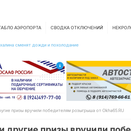
ТАБЛО АЭРОПОРТА
СВОДКА ОТКЛЮЧЕНИЙ
НЕКРОЛ
халина сменят дожди и похолодание
 другие призы вручили победителям розыгрыша от Okha65.RU
 3 и другие призы вручили п