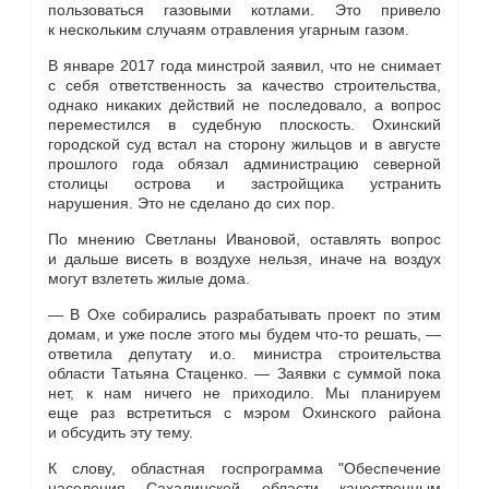
пользоваться газовыми котлами. Это привело
к нескольким случаям отравления угарным газом.
В январе 2017 года минстрой заявил, что не снимает
с себя ответственность за качество строительства,
однако никаких действий не последовало, а вопрос
переместился в судебную плоскость. Охинский
городской суд встал на сторону жильцов и в августе
прошлого года обязал администрацию северной
столицы острова и застройщика устранить
нарушения. Это не сделано до сих пор.
По мнению Светланы Ивановой, оставлять вопрос
и дальше висеть в воздухе нельзя, иначе на воздух
могут взлететь жилые дома.
— В Охе собирались разрабатывать проект по этим
домам, и уже после этого мы будем что-то решать, —
ответила депутату и.о. министра строительства
области Татьяна Стаценко. — Заявки с суммой пока
нет, к нам ничего не приходило. Мы планируем
еще раз встретиться с мэром Охинского района
и обсудить эту тему.
К слову, областная госпрограмма "Обеспечение
населения Сахалинской области качественным