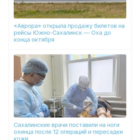
«Аврора» открыла продажу билетов на
рейсы Южно-Сахалинск — Оха до
конца октября
Сахалинские врачи поставили на ноги
охинца после 12 операций и пересадки
кожи