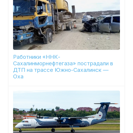
Работники «ННК-
Сахалинморнефтегаза» пострадали в
ДТП на трассе Южно-Сахалинск —
Оха