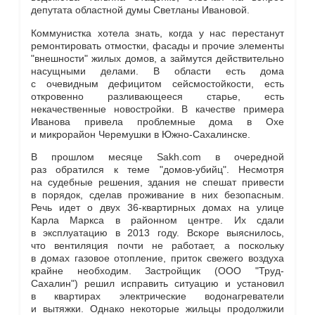
депутата областной думы Светланы Ивановой.
Коммунистка хотела знать, когда у нас перестанут
ремонтировать отмостки, фасады и прочие элементы
"внешности" жилых домов, а займутся действительно
насущными делами. В области есть дома
с очевидным дефицитом сейсмостойкости, есть
откровенно разливающееся старье, есть
некачественные новостройки. В качестве примера
Иванова привела проблемные дома в Охе
и микрорайон Черемушки в Южно-Сахалинске.
В прошлом месяце Sakh.com в очередной
раз обратился к теме "домов-убийц". Несмотря
на судебные решения, здания не спешат привести
в порядок, сделав проживание в них безопасным.
Речь идет о двух 36-квартирных домах на улице
Карла Маркса в районном центре. Их сдали
в эксплуатацию в 2013 году. Вскоре выяснилось,
что вентиляция почти не работает, а поскольку
в домах газовое отопление, приток свежего воздуха
крайне необходим. Застройщик (ООО "Труд-
Сахалин") решил исправить ситуацию и установил
в квартирах электрические водонагреватели
и вытяжки. Однако некоторые жильцы продолжили