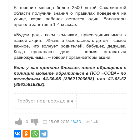
В течение месяца более 2500 детей Сахалинской
области получили знания о правилах поведения на
улице, когда ребенок остается один. Волонтеры
провели занятия в 1-4 классах.
«
Будем рады всем землякам, присоединившимся к
нашей акции. Жизнь и безопасность детей - самое
важное, что волнует родителей, бабушек, дедушек.
Когда пропадают дети - нельзя оставаться
равножушным
»
,
–
говорят организаторы акции.
Если у вас пропали близкие, после обращения в
полицию можете обратиться в ПСО «СОВА» по
телефонам 44-66-98 (89621206698) или 41-63-62
(89625816362).
Требует подтверждения
0
25.05.2018
16:30
1.4K