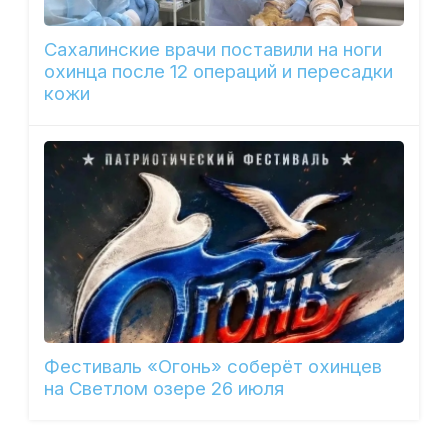
Сахалинские врачи поставили на ноги
охинца после 12 операций и пересадки
кожи
Фестиваль «Огонь» соберёт охинцев
на Светлом озере 26 июля