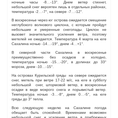
ночные часы -8…-13°. Днем ветер стихнет,
небольшой снег вероятен лишь в отдельных районах,
температура -2…-7°, на севере -7…-12°.
В воскресенье через юг острова ожидается смещение
неглубокого волнового циклона, с которым пройдут
небольшие и умеренные снегопады. Циклон не
вызовет значительного усиления ветра, поэтому
метелей не ожидается. Температура 4 марта на юге
Сахалина ночью -14…-19°, днем -4…+1°.
В северной части Сахалина в воскресенье
преимущественно без осадков и холодно,
температура ночью -15…-20°, в долинах до 33°
мороза, днем -10…-15°.
На островах Курильской гряды на севере ожидается
снег, метель при ветре 17-22 м/с, на юге в субботу
небольшой снег, штормовой ветер, в воскресенье
осадки в виде мокрого снега и порывистый ветер.
Температура ночью -3…-8°, днем 0…-5°, на юге
гряды до 3° тепла.
Всю следующую неделю на Сахалине погода
обещает быть спокойной. Временами возможен
небольшой снег и усиление ветра в прибрежных