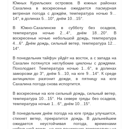
Южных Курильских островов. В южных районах
Сахалина в воскресенье ожидается пасмурная
ветреная погода с дождём, температура ночью 9…
14°, в долинах 5…10°, днём 10…15°.
В Южно-Сахалинске в субботу без осадков,
температура ночью 2…4°, днём 18…20°. В
воскресенье ночью небольшой дождь, температура
4…6°. Днём дождь, сильный ветер, температура 12…
14°.
В понедельник тайфун уйдёт на восток, а с запада на
Сахалин потянутся неглубокие циклоны с дождями.
Похолодает. Температура ночью 1…6°, в долинах
заморозки до 3°, днём 5…10, на юге 9…14°. К среде
антициклон разгонит дожди, в пятницу на юге
Сахалина погода снова испортится.
В воскресенье на юге сильный дождь, сильный ветер,
температура 10…15°. На севере гряды без осадков,
температура ночью 1…6°, днём 10…15°.
В понедельник днём погода на юге гряды улучшится,
стихнет ветер, прекратится дождь. В дальнейшем
ожидается неустойчивая погода, временами
небольшой дождь, на юге понижение температуры на