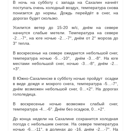
В ночь на субботу с запада на Сахалин начнёт
поступать очень холодный воздух, температура снова
понизится до нормы. Дождь перейдёт в снег, на
дорогах будет скользко.
Усилится ветер до 15-20 м/с, днём на севере
начнутся слабые метели. Температура на севере
-2…-7°, на юге ночью -2…-7°, днём от 2° мороза до
3° тепла.
В воскресенье на севере ожидается небольшой снег,
температура ночью -5…-10°, днём -3…-8°. На юге
местами небольшой снег, ночью -3…-8°, днём -2…
+3°.
В Южно-Сахалинске в субботу ночью пройдут осадки
в виде дождя и мокрого снега, температура -5…-7°,
днём возможен небольшой снег, 0…+2°. На дорогах
гололедица.
В воскресенье ночью возможен слабый снег,
температура -4…-6°. Днём без осадков, 0…+2°.
До конца недели на Сахалине сохранится холодная
погода с небольшим снегом. На севере температура
ночью -6…-11°, в долинах до -16, днём -2…-7°. На