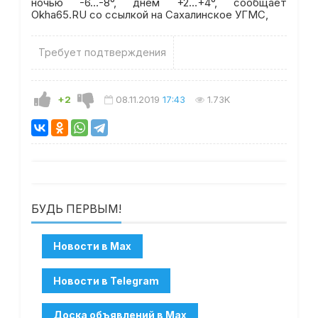
ночью -6…-8°, днем +2…+4°, сообщает
Okha65.RU со ссылкой на Сахалинское УГМС,
Требует подтверждения
+2
08.11.2019
17:43
1.73K
БУДЬ ПЕРВЫМ!