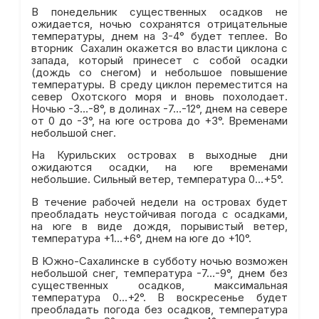
В понедельник существенных осадков не
ожидается, ночью сохранятся отрицательные
температуры, днем на 3-4° будет теплее. Во
вторник Сахалин окажется во власти циклона с
запада, который принесет с собой осадки
(дождь со снегом) и небольшое повышение
температуры. В среду циклон переместится на
север Охотского моря и вновь похолодает.
Ночью -3…-8°, в долинах -7…-12°, днем на севере
от 0 до -3°, на юге острова до +3°. Временами
небольшой снег.
На Курильских островах в выходные дни
ожидаются осадки, на юге временами
небольшие. Сильный ветер, температура 0…+5°.
В течение рабочей недели на островах будет
преобладать неустойчивая погода с осадками,
на юге в виде дождя, порывистый ветер,
температура +1…+6°, днем на юге до +10°.
В Южно-Сахалинске в субботу ночью возможен
небольшой снег, температура -7…-9°, днем без
существенных осадков, максимальная
температура 0…+2°. В воскресенье будет
преобладать погода без осадков, температура