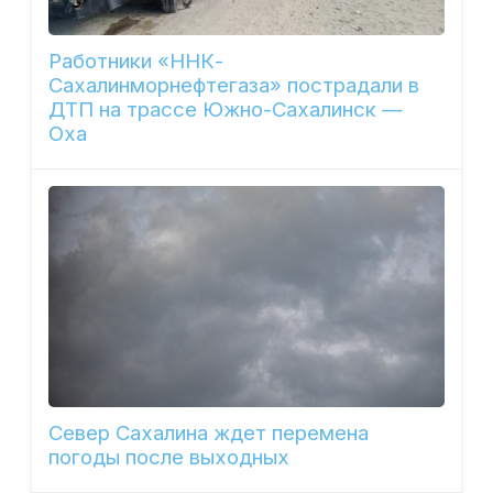
Работники «ННК-
Сахалинморнефтегаза» пострадали в
ДТП на трассе Южно-Сахалинск —
Оха
Север Сахалина ждет перемена
погоды после выходных