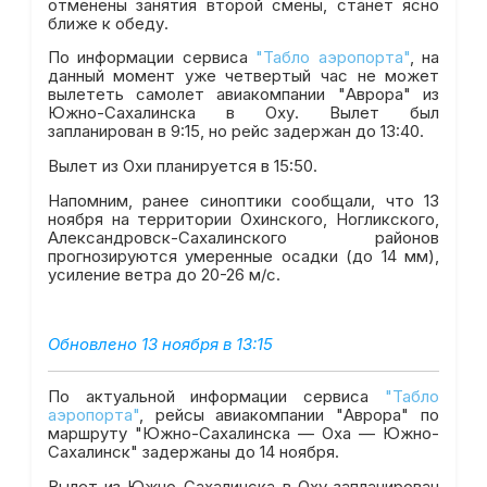
отменены занятия второй смены, станет ясно
ближе к обеду.
По информации сервиса
"Табло аэропорта"
, на
данный момент уже четвертый час не может
вылететь самолет авиакомпании "Аврора" из
Южно-Сахалинска в Оху. Вылет был
запланирован в 9:15, но рейс задержан до 13:40.
Вылет из Охи планируется в 15:50.
Напомним, ранее синоптики сообщали, что 13
ноября на территории Охинского, Ногликского,
Александровск-Сахалинского районов
прогнозируются умеренные осадки (до 14 мм),
усиление ветра до 20-26 м/с.
Обновлено 13 ноября в 13:15
По актуальной информации сервиса
"Табло
аэропорта"
, рейсы авиакомпании "Аврора" по
маршруту "Южно-Сахалинска — Оха — Южно-
Сахалинск" задержаны до 14 ноября.
Вылет из Южно-Сахалинска в Оху запланирован