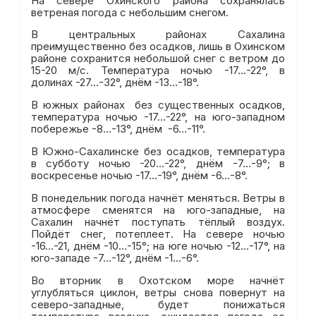
На севере Охинского района сохранялась
ветреная погода с небольшим снегом.
В центральных районах Сахалина
преимущественно без осадков, лишь в Охинском
районе сохранится небольшой снег с ветром до
15-20 м/с. Температура ночью -17…-22°, в
долинах -27…-32°, днём -13…-18°.
В южных районах без существенных осадков,
температура ночью -17…-22°, на юго-западном
побережье -8…-13°, днём -6…-11°.
В Южно-Сахалинске без осадков, температура
в субботу ночью -20…-22°, днём -7…-9°; в
воскресенье ночью -17…-19°, днём -6…-8°.
В понедельник погода начнёт меняться. Ветры в
атмосфере сменятся на юго-западные, на
Сахалин начнёт поступать тёплый воздух.
Пойдёт снег, потеплеет. На севере ночью
-16...-21, днём -10…-15°; на юге ночью -12…-17°, на
юго-западе -7…-12°, днём -1…-6°.
Во вторник в Охотском море начнёт
углубляться циклон, ветры снова повернут на
северо-западные, будет понижаться