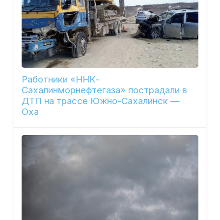
Работники «ННК-
Сахалинморнефтегаза» пострадали в
ДТП на трассе Южно-Сахалинск —
Оха