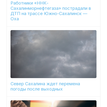
Работники «ННК-
Сахалинморнефтегаза» пострадали в
ДТП на трассе Южно-Сахалинск —
Оха
Север Сахалина ждет перемена
погоды после выходных