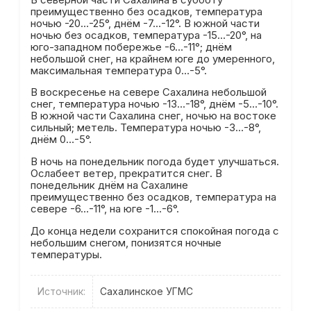
преимущественно без осадков, температура
ночью -20…-25°, днём -7…-12°. В южной части
ночью без осадков, температура -15…-20°, на
юго-западном побережье -6…-11°; днём
небольшой снег, на крайнем юге до умеренного,
максимальная температура 0…-5°.
В воскресенье на севере Сахалина небольшой
снег, температура ночью -13…-18°, днём -5…-10°.
В южной части Сахалина снег, ночью на востоке
сильный; метель. Температура ночью -3…-8°,
днём 0…-5°.
В ночь на понедельник погода будет улучшаться.
Ослабеет ветер, прекратится снег. В
понедельник днём на Сахалине
преимущественно без осадков, температура на
севере -6…-11°, на юге -1…-6°.
До конца недели сохранится спокойная погода с
небольшим снегом, понизятся ночные
температуры.
Источник:
Сахалинское УГМС