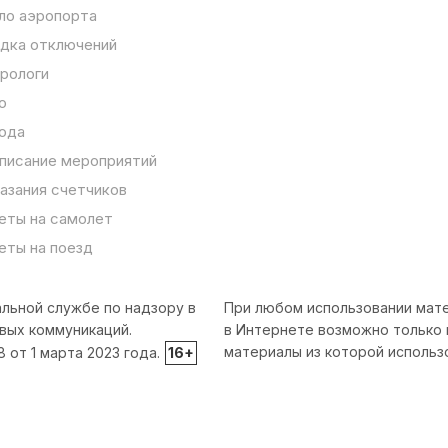
ло аэропорта
дка отключений
рологи
о
ода
писание мероприятий
азания счетчиков
еты на самолет
еты на поезд
льной службе по надзору в
При любом использовании мате
вых коммуникаций.
в Интернете возможно только 
материалы из которой использ
от 1 марта 2023 года.
16+