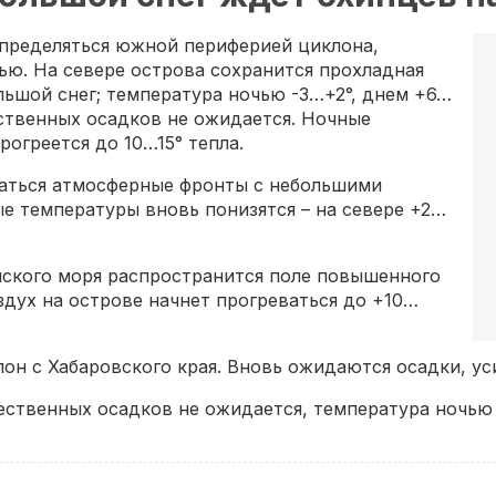
определяться южной периферией циклона,
ью. На севере острова сохранится прохладная
ольшой снег; температура ночью -3…+2°, днем +6…
ественных осадков не ожидается. Ночные
рогреется до 10…15° тепла.
щаться атмосферные фронты с небольшими
ые температуры вновь понизятся – на севере +2…
нского моря распространится поле повышенного
здух на острове начнет прогреваться до +10…
он с Хабаровского края. Вновь ожидаются осадки, ус
твенных осадков не ожидается, температура ночью бу