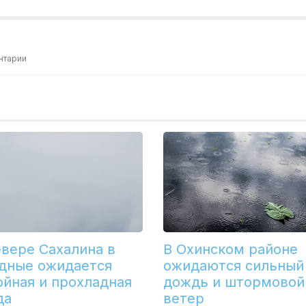
нтарии
евере Сахалина в
В Охинском районе
дные ожидается
ожидаются сильный
ойная и прохладная
дождь и штормовой
да
ветер