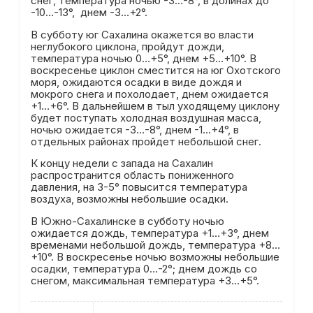
снег, температура ночью -3…-8°, в долинах до
-10…-13°, днем -3…+2°.
В субботу юг Сахалина окажется во власти
неглубокого циклона, пройдут дожди,
температура ночью 0…+5°, днем +5…+10°. В
воскресенье циклон сместится на юг Охотского
моря, ожидаются осадки в виде дождя и
мокрого снега и похолодает, днем ожидается
+1…+6°. В дальнейшем в тыл уходящему циклону
будет поступать холодная воздушная масса,
ночью ожидается -3…-8°, днем -1…+4°, в
отдельных районах пройдет небольшой снег.
К концу недели с запада на Сахалин
распространится область пониженного
давления, на 3-5° повысится температура
воздуха, возможны небольшие осадки.
В Южно-Сахалинске в субботу ночью
ожидается дождь, температура +1…+3°, днем
временами небольшой дождь, температура +8…
+10°. В воскресенье ночью возможны небольшие
осадки, температура 0…-2°; днем дождь со
снегом, максимальная температура +3…+5°.