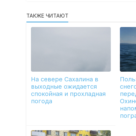
ТАКЖЕ ЧИТАЮТ
На севере Сахалина в
Поль
выходные ожидается
снег
спокойная и прохладная
пере
погода
Охин
напо
погр