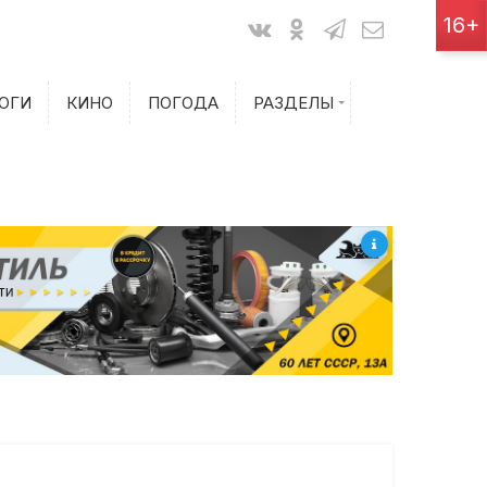
Показания счетчиков
16+
Билеты на самолет
ОГИ
КИНО
ПОГОДА
РАЗДЕЛЫ
Билеты на поезд