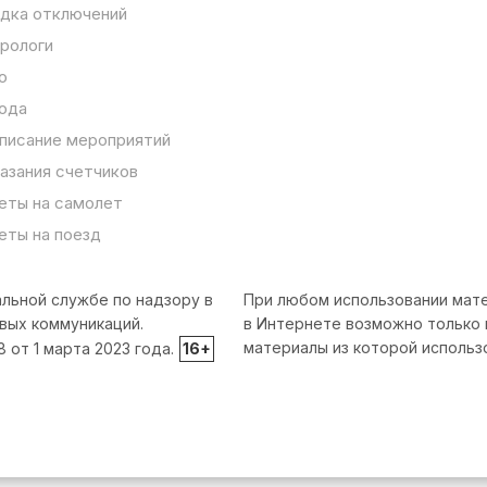
дка отключений
рологи
о
ода
писание мероприятий
азания счетчиков
еты на самолет
еты на поезд
льной службе по надзору в
При любом использовании мате
вых коммуникаций.
в Интернете возможно только 
материалы из которой использ
от 1 марта 2023 года.
16+