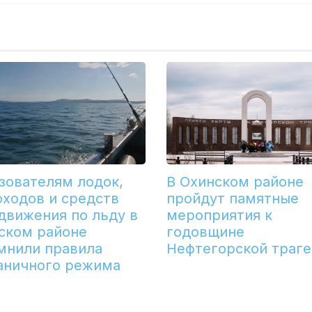
зователям лодок,
В Охинском районе
оходов и средств
пройдут памятные
движения по льду в
мероприятия к
ском районе
годовщине
мнили правила
Нефтегорской траг
аничного режима