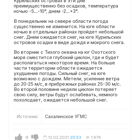
Курильских островах в эти дни
преимущественно без осадков, температура
ночью -5…-10°, днем -2…+3°.
В понедельник на севере области погода
существенно не изменится. На юге области
ночью в отдельных районах пройдет небольшой
снег. Днем ожидается снег, на юге Курильских
островов осадки в виде дождя и мокрого снега.
Во вторник с Тихого океана на юг Охотского
моря сместится глубокий циклон, где и будет
располагаться некоторое время. На больше
части территории области ожидается
ухудшение погоды. Сильный снег, на юге
возможно с дождем. Метели, усиление ветра
до 20-25 м/с, в прибрежных районах 25-30 м/с.
Во второй половине недели циклон потеряет
свою силу, ветры будут ослабевать, немного
похолодает, ожидается небольшой снег.
Источник:
Сахалинское УГМС
0
12.02.2021
20:53
1.97K