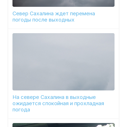
Север Сахалина ждет перемена
погоды после выходных
На севере Сахалина в выходные
ожидается спокойная и прохладная
погода