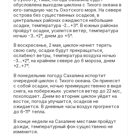
обусловлена выходом циклона с Тихого океана в
юго-западную часть Охотского моря. На севере
острова без существенных осадков, в
центральных районах ожидаются небольшие
осадки, температура -2…+3°. В южных районах
пройдут осадки, усилится ветер, температура
ночью -3..+2°, днем до +5°.
В воскресенье, 2 мая, циклон начнет терять
свою силу, осадки будут прекращаться,
ослабеют ветры, температура воздуха ночью
-3…+2°, на крайнем севере до 6 мороза, днем
+2..+7°.
В понедельник погоду Сахалина испортит
очередной циклон с Тихого океана. Он принесет
с собой осадки, ночью преимущественно в виде
снега, на побережьях усилится ветер до 22 м/с,
похолодает. Днем во вторник циклон уйдет на
восток, погода улучшится, осадков не
ожидается. В дневные часы воздух прогреется
до 6-11° тепла.
В конце недели на Сахалине местами пройдут
дожди, температурный фон существенно не
изменится.