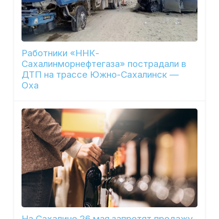
Работники «ННК-
Сахалинморнефтегаза» пострадали в
ДТП на трассе Южно-Сахалинск —
Оха
На Сахалине 26 мая запретят продажу