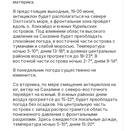
материка.
В предстоящие выходные, 19-20 июня,
антициклон будет располагаться на севере
Охотского моря, а фронтальная зона пройдет
вдоль о. Хоккайдо и южных Курильских
островов. Под влиянием области высокого
давления на Сахалине будет преобладать
спокойная погода, в восточной части острова с
туманами и слабой моросью. Температура
ночью 5-10°; днем 13-18°, в долинах центральных
районов воздух прогреется до 18-23°. В
восточной части острова ночью 2-7°, днем 9-14°.
В понедельник погода существенно не
изменится.
Со вторника, по мере смещения антициклона на
юг, ветер на Сахалине с северо-восточного
перейдет на южный. В южных районах днем
воздух прогреется до 15-22°, будет преобладать
погода без осадков. На центральную часть
острова с запада распространится область
пониженного давления с фронтальными
разделами. Здесь ожидаются локальные дожди,
температура ночью 5-10°, днем 15-20°.