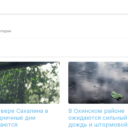
нтарии
евере Сахалина в
В Охинском районе
дничные дни
ожидаются сильный
аются
дождь и штормовой