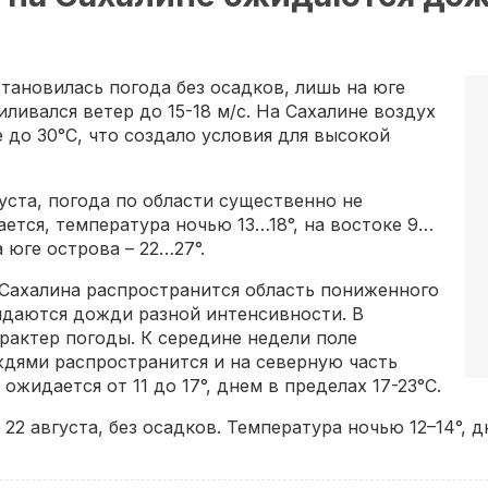
тановилась погода без осадков, лишь на юге
ливался ветер до 15-18 м/с. На Сахалине воздух
е до 30°С, что создало условия для высокой
уста, погода по области существенно не
ется, температура ночью 13…18°, на востоке 9…
а юге острова – 22…27°.
 Сахалина распространится область пониженного
даются дожди разной интенсивности. В
рактер погоды. К середине недели поле
дями распространится и на северную часть
жидается от 11 до 17°, днем в пределах 17-23°С.
22 августа, без осадков. Температура ночью 12–14°, д