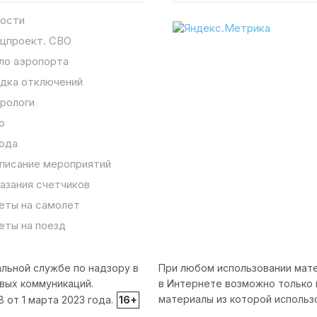
ости
цпроект. СВО
ло аэропорта
дка отключений
рологи
о
ода
писание мероприятий
азания счетчиков
еты на самолет
еты на поезд
льной службе по надзору в
При любом использовании мате
вых коммуникаций.
в Интернете возможно только 
материалы из которой использ
от 1 марта 2023 года.
16+