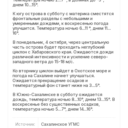
днем 10…15°.
К югу острова в субботу с материка сместятся
фронтальные разделы с небольшими и
умеренными дождями, к воскресенью погода
улучшится. Температура ночью 6…11 °, днем 11…
16°.
В понедельник, 4 октября, через центральную
часть острова будет проходить неглубокий
циклон с Хабаровского края. Ожидаются дожди
различной интенсивности и усиление северо-
западного ветра до 15-18 м/с.
Ко вторнику циклон выйдет в Охотское море и
погода на Сахалине начнет улучшаться.
Ожидается прекращение осадков и
температурный фон станет ниже на 3…5°.
В Южно-Сахалинске в субботу ожидается
дождь, температура ночью 8…10°, днем 13…15°. В
воскресенье без существенных осадков,
температура ночью 5…7°, днем 14…16°.
Источник:
Сахалинское УГМС