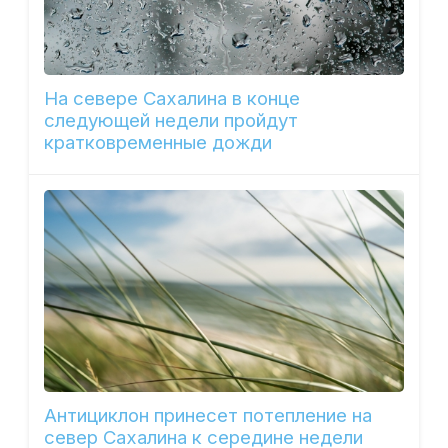
На севере Сахалина в конце
следующей недели пройдут
кратковременные дожди
Антициклон принесет потепление на
север Сахалина к середине недели