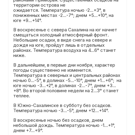
территории острова не
ожидается. Температура ночью -2…+3°, в
пониженных местах -2…-7°; днем +5…+10°, на
юге +9…+14°.
В воскресенье с севера Сахалина на юг начнет
смещаться холодный атмосферный фронт.
Небольшие осадки, в виде снега на севере и
дождя на юге, пройдут лишь в отдельных
районах. Температура воздуха на 4…6° станет
ниже.
В дальнейшем, в первые дни ноября, характер
погоды существенно не изменится.
Температура в северных и центральных районах
ночью 0…-5°, в долинах -5…-10°, днем +1…+6°; на
юге ночью -3…+2°, в долинах -2…-7°, днем +3…
+8°. Во второй половине недели на 2…3° станет
теплее.
В Южно-Сахалинске в субботу без осадков.
Температура ночью -3…-5°, днем +12…+14°.
В воскресенье ночью без осадков, днем
небольшой дождь. Температура ночью -1…+1°,
днем +7…+9°.