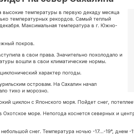
а высокие температуры в первую декаду месяца
лько температурных рекордов. Самый теплый
декабря. Максимальная температура в г. Южно-
ежный покров.
вступила в свои права. Значительно похолодало и
ратуры вошли в свои климатические нормы.
циклонический характер погоды.
Курильским островам. На Сахалин начал
ало тихо и морозно.
окий циклон с Японского моря. Пойдет снег, потеплеет
 в Охотское море. Непогода коснется северных и цен
ебольшой снег. Температура ночью -17…-19°, днем -11