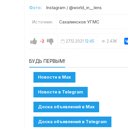
Фото:
Instagram / @world_in__lens
Источник:
Сахалинское УГМС
-2
27.12.2021
12:45
2.43K
БУДЬ ПЕРВЫМ!