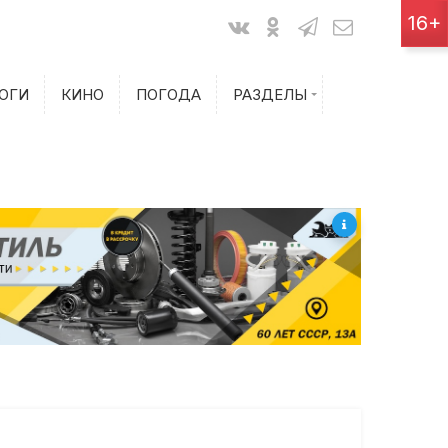
Показания счетчиков
16+
Билеты на самолет
ОГИ
КИНО
ПОГОДА
РАЗДЕЛЫ
Билеты на поезд