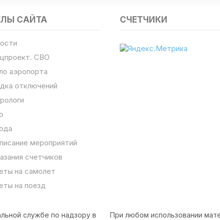
ЕЛЫ САЙТА
СЧЕТЧИКИ
ости
цпроект. СВО
ло аэропорта
дка отключений
рологи
о
ода
писание мероприятий
азания счетчиков
еты на самолет
еты на поезд
льной службе по надзору в
При любом использовании мате