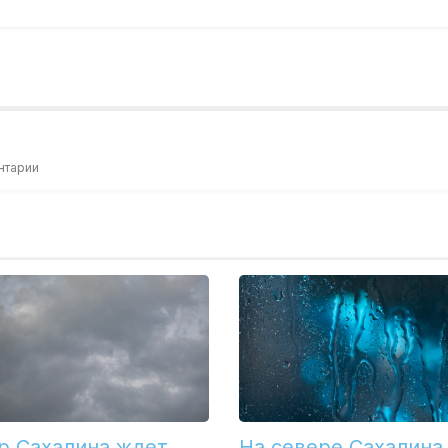
нтарии
р Сахалина ждет
На севере Сахалина