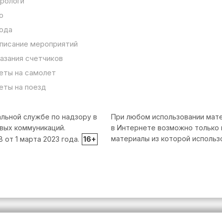
рологи
о
ода
писание мероприятий
азания счетчиков
еты на самолет
еты на поезд
льной службе по надзору в
При любом использовании мате
вых коммуникаций.
в Интернете возможно только 
материалы из которой использ
от 1 марта 2023 года.
16+