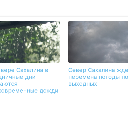
евере Сахалина в
Север Сахалина жд
дничные дни
перемена погоды п
аются
выходных
ковременные дожди