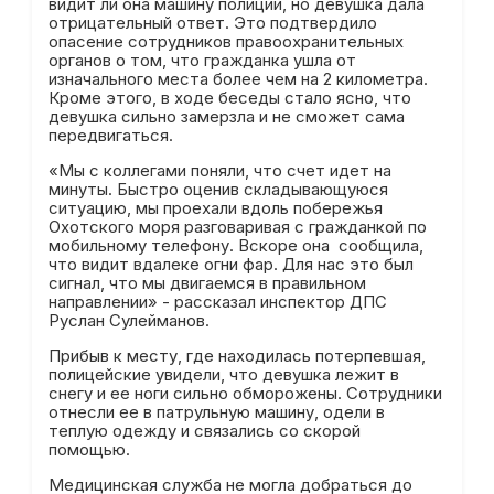
видит ли она машину полиции, но девушка дала
отрицательный ответ. Это подтвердило
опасение сотрудников правоохранительных
органов о том, что гражданка ушла от
изначального места более чем на 2 километра.
Кроме этого, в ходе беседы стало ясно, что
девушка сильно замерзла и не сможет сама
передвигаться.
«Мы с коллегами поняли, что счет идет на
минуты. Быстро оценив складывающуюся
ситуацию, мы проехали вдоль побережья
Охотского моря разговаривая с гражданкой по
мобильному телефону. Вскоре она сообщила,
что видит вдалеке огни фар. Для нас это был
сигнал, что мы двигаемся в правильном
направлении» - рассказал инспектор ДПС
Руслан Сулейманов.
Прибыв к месту, где находилась потерпевшая,
полицейские увидели, что девушка лежит в
снегу и ее ноги сильно обморожены. Сотрудники
отнесли ее в патрульную машину, одели в
теплую одежду и связались со скорой
помощью.
Медицинская служба не могла добраться до