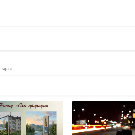
нтарии