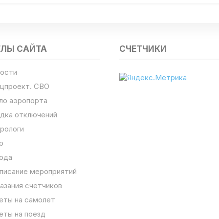
ЕЛЫ САЙТА
СЧЕТЧИКИ
ости
цпроект. СВО
ло аэропорта
дка отключений
рологи
о
ода
писание мероприятий
азания счетчиков
еты на самолет
еты на поезд