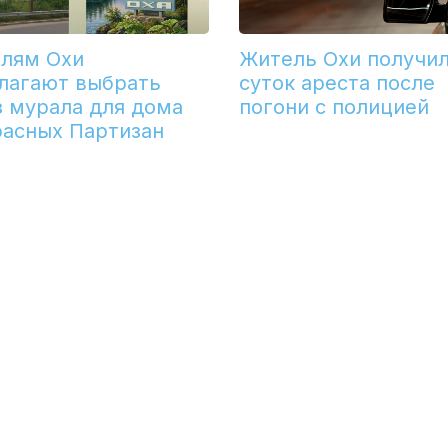
лям Охи
Житель Охи получил
лагают выбрать
суток ареста после
з мурала для дома
погони с полицией
расных Партизан