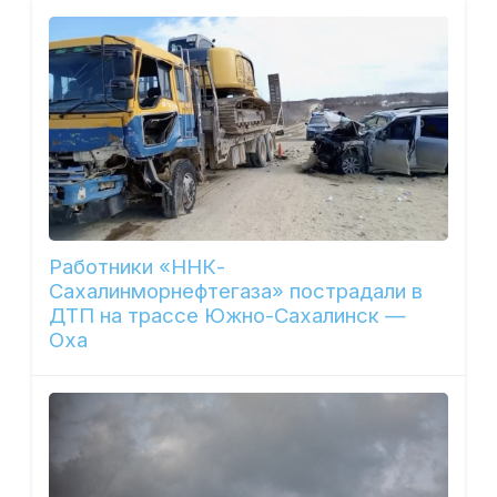
Работники «ННК-
Сахалинморнефтегаза» пострадали в
ДТП на трассе Южно-Сахалинск —
Оха