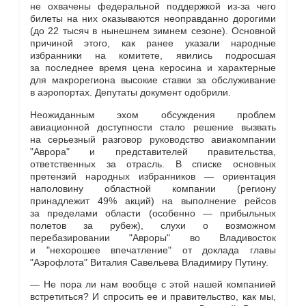
не охвачены федеральной поддержкой из-за чего
билеты на них оказываются неоправданно дорогими
(до 22 тысяч в нынешнем зимнем сезоне). Основной
причиной этого, как ранее указали народные
избранники на комитете, явились подросшая
за последнее время цена керосина и характерные
для макрорегиона высокие ставки за обслуживание
в аэропортах. Депутаты документ одобрили.
Неожиданным эхом обсуждения проблем
авиационной доступности стало решение вызвать
на серьезный разговор руководство авиакомпании
"Аврора" и представителей правительства,
ответственных за отрасль. В списке основных
претензий народных избранников — ориентация
наполовину областной компании (региону
принадлежит 49% акций) на выполнение рейсов
за пределами области (особенно — прибыльных
полетов за рубеж), слухи о возможном
перебазировании "Авроры" во Владивосток
и "нехорошее впечатление" от доклада главы
"Аэрофлота" Виталия Савельева Владимиру Путину.
— Не пора ли нам вообще с этой нашей компанией
встретиться? И спросить ее и правительство, как мы,