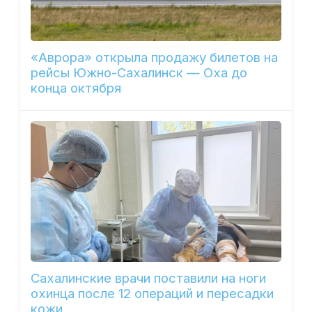
«Аврора» открыла продажу билетов на
рейсы Южно-Сахалинск — Оха до
конца октября
Сахалинские врачи поставили на ноги
охинца после 12 операций и пересадки
кожи