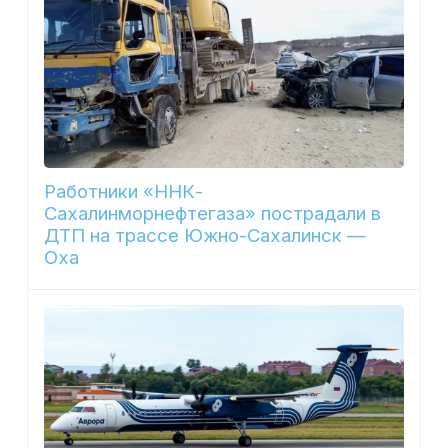
Работники «ННК-
Сахалинморнефтегаза» пострадали в
ДТП на трассе Южно-Сахалинск —
Оха